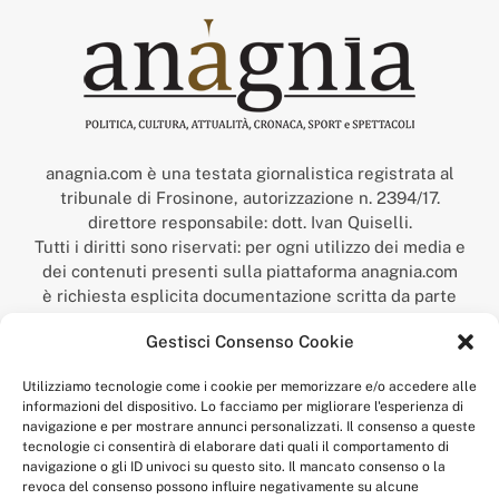
anagnia.com è una testata giornalistica registrata al
tribunale di Frosinone, autorizzazione n. 2394/17.
direttore responsabile: dott. Ivan Quiselli.
Tutti i diritti sono riservati: per ogni utilizzo dei media e
dei contenuti presenti sulla piattaforma anagnia.com
è richiesta esplicita documentazione scritta da parte
della redazione.
Gestisci Consenso Cookie
“Anagnia” è un marchio registrato presso l’Ufficio Italiano
Brevetti e Marchi del Ministero dello Sviluppo
Utilizziamo tecnologie come i cookie per memorizzare e/o accedere alle
Economico,
informazioni del dispositivo. Lo facciamo per migliorare l'esperienza di
num. registrazione: 302017000014044 del 9 febbraio 2017.
navigazione e per mostrare annunci personalizzati. Il consenso a queste
Per contatti:
redazione@anagnia.com
tecnologie ci consentirà di elaborare dati quali il comportamento di
navigazione o gli ID univoci su questo sito. Il mancato consenso o la
revoca del consenso possono influire negativamente su alcune