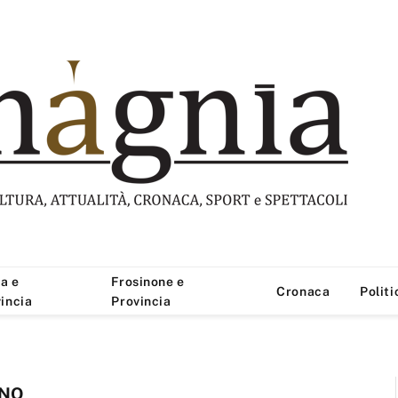
a e
Frosinone e
Cronaca
Politi
incia
Provincia
INO