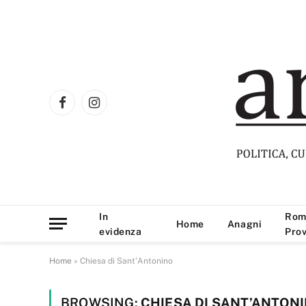
Facebook
Instagram
In
Rom
Home
Anagni
evidenza
Prov
Home
»
Chiesa di Sant'Antonino
BROWSING:
CHIESA DI SANT’ANTON