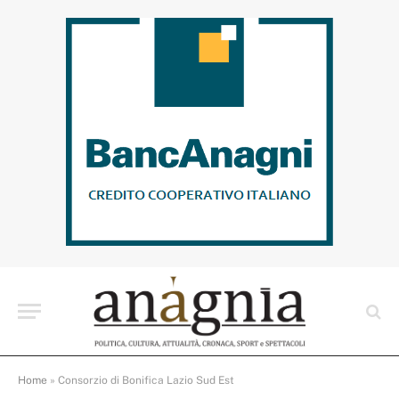
Home
»
Consorzio di Bonifica Lazio Sud Est