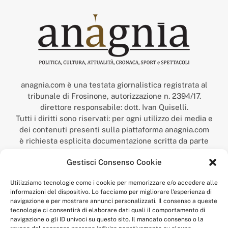
anagnia.com è una testata giornalistica registrata al
tribunale di Frosinone, autorizzazione n. 2394/17.
direttore responsabile: dott. Ivan Quiselli.
Tutti i diritti sono riservati: per ogni utilizzo dei media e
dei contenuti presenti sulla piattaforma anagnia.com
è richiesta esplicita documentazione scritta da parte
della redazione.
Gestisci Consenso Cookie
“Anagnia” è un marchio registrato presso l’Ufficio Italiano
Brevetti e Marchi del Ministero dello Sviluppo
Utilizziamo tecnologie come i cookie per memorizzare e/o accedere alle
Economico,
informazioni del dispositivo. Lo facciamo per migliorare l'esperienza di
num. registrazione: 302017000014044 del 9 febbraio 2017.
navigazione e per mostrare annunci personalizzati. Il consenso a queste
Per contatti:
redazione@anagnia.com
tecnologie ci consentirà di elaborare dati quali il comportamento di
navigazione o gli ID univoci su questo sito. Il mancato consenso o la