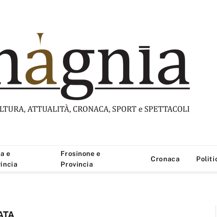
a e
Frosinone e
Cronaca
Politi
incia
Provincia
ATA