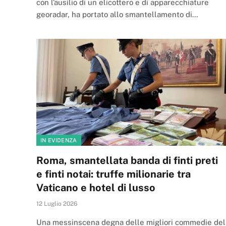
con l’ausilio di un elicottero e di apparecchiature
georadar, ha portato allo smantellamento di…
IN EVIDENZA
Roma, smantellata banda di finti preti
e finti notai: truffe milionarie tra
Vaticano e hotel di lusso
12 Luglio 2026
Una messinscena degna delle migliori commedie del