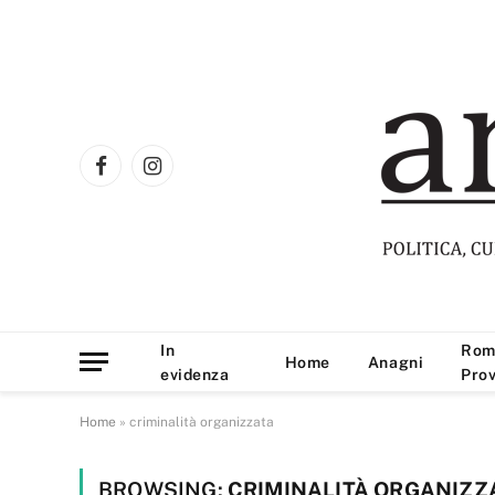
Facebook
Instagram
In
Rom
Home
Anagni
evidenza
Prov
Home
»
criminalità organizzata
BROWSING:
CRIMINALITÀ ORGANIZZ