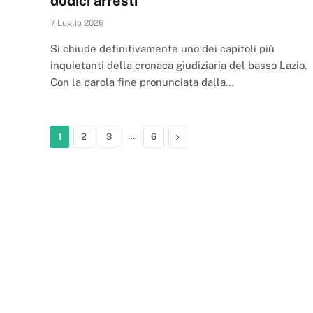
dodici arresti
7 Luglio 2026
Si chiude definitivamente uno dei capitoli più
inquietanti della cronaca giudiziaria del basso Lazio.
Con la parola fine pronunciata dalla…
…
Next
1
2
3
6