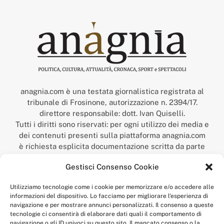
anagnia.com è una testata giornalistica registrata al
tribunale di Frosinone, autorizzazione n. 2394/17.
direttore responsabile: dott. Ivan Quiselli.
Tutti i diritti sono riservati: per ogni utilizzo dei media e
dei contenuti presenti sulla piattaforma anagnia.com
è richiesta esplicita documentazione scritta da parte
della redazione.
Gestisci Consenso Cookie
“Anagnia” è un marchio registrato presso l’Ufficio Italiano
Brevetti e Marchi del Ministero dello Sviluppo
Utilizziamo tecnologie come i cookie per memorizzare e/o accedere alle
Economico,
informazioni del dispositivo. Lo facciamo per migliorare l'esperienza di
num. registrazione: 302017000014044 del 9 febbraio 2017.
navigazione e per mostrare annunci personalizzati. Il consenso a queste
Per contatti:
redazione@anagnia.com
tecnologie ci consentirà di elaborare dati quali il comportamento di
navigazione o gli ID univoci su questo sito. Il mancato consenso o la