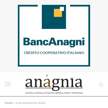
Home
»
crisi automotive Italia