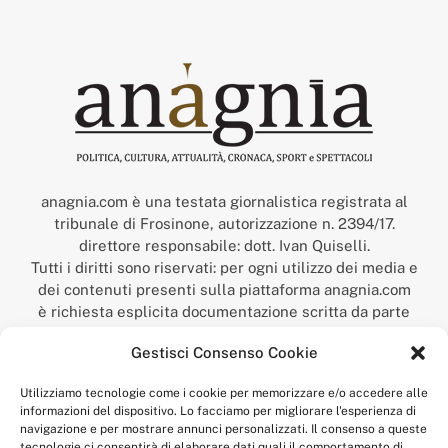
anagnia.com è una testata giornalistica registrata al
tribunale di Frosinone, autorizzazione n. 2394/17.
direttore responsabile: dott. Ivan Quiselli.
Tutti i diritti sono riservati: per ogni utilizzo dei media e
dei contenuti presenti sulla piattaforma anagnia.com
è richiesta esplicita documentazione scritta da parte
della redazione.
Gestisci Consenso Cookie
“Anagnia” è un marchio registrato presso l’Ufficio Italiano
Brevetti e Marchi del Ministero dello Sviluppo
Utilizziamo tecnologie come i cookie per memorizzare e/o accedere alle
Economico,
informazioni del dispositivo. Lo facciamo per migliorare l'esperienza di
num. registrazione: 302017000014044 del 9 febbraio 2017.
navigazione e per mostrare annunci personalizzati. Il consenso a queste
Per contatti:
redazione@anagnia.com
tecnologie ci consentirà di elaborare dati quali il comportamento di