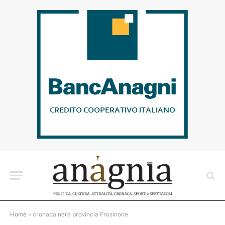
Home
»
cronaca nera provincia Frosinone