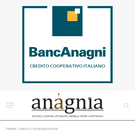
Home
»
danza contemporanea