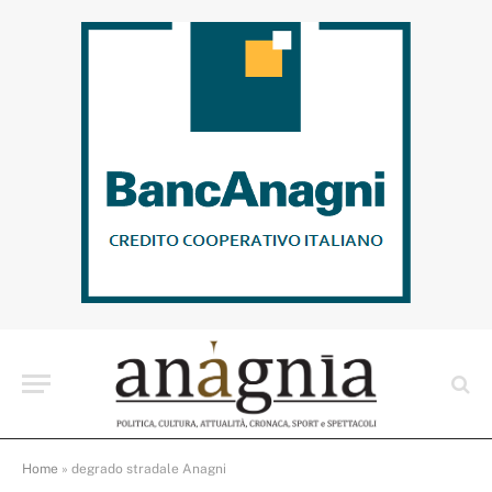
Home
»
degrado stradale Anagni