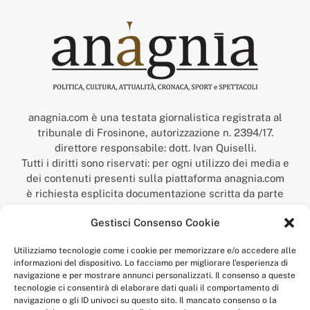
anagnia.com è una testata giornalistica registrata al
tribunale di Frosinone, autorizzazione n. 2394/17.
direttore responsabile: dott. Ivan Quiselli.
Tutti i diritti sono riservati: per ogni utilizzo dei media e
dei contenuti presenti sulla piattaforma anagnia.com
è richiesta esplicita documentazione scritta da parte
della redazione.
Gestisci Consenso Cookie
“Anagnia” è un marchio registrato presso l’Ufficio Italiano
Brevetti e Marchi del Ministero dello Sviluppo
Utilizziamo tecnologie come i cookie per memorizzare e/o accedere alle
Economico,
informazioni del dispositivo. Lo facciamo per migliorare l'esperienza di
num. registrazione: 302017000014044 del 9 febbraio 2017.
navigazione e per mostrare annunci personalizzati. Il consenso a queste
Per contatti:
redazione@anagnia.com
tecnologie ci consentirà di elaborare dati quali il comportamento di
navigazione o gli ID univoci su questo sito. Il mancato consenso o la