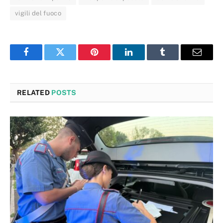
vigili del fuoco
Facebook
Twitter
Pinterest
LinkedIn
Tumblr
Email
RELATED
POSTS