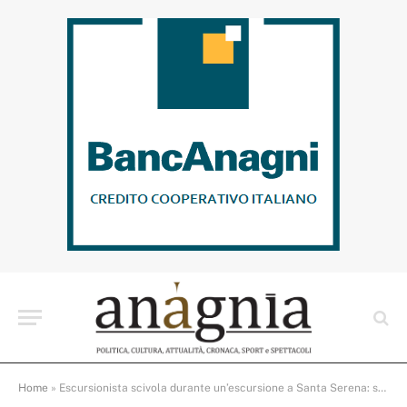
Home
»
Escursionista scivola durante un’escursione a Santa Serena: soccorso da Carabinieri, Vigili del Fuoco e 118