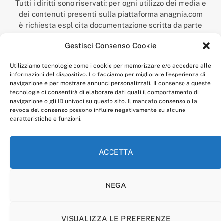
Tutti i diritti sono riservati: per ogni utilizzo dei media e
dei contenuti presenti sulla piattaforma anagnia.com
è richiesta esplicita documentazione scritta da parte
della redazione.
Gestisci Consenso Cookie
“Anagnia” è un marchio registrato presso l’Ufficio Italiano
Brevetti e Marchi del Ministero dello Sviluppo
Utilizziamo tecnologie come i cookie per memorizzare e/o accedere alle
Economico,
informazioni del dispositivo. Lo facciamo per migliorare l'esperienza di
num. registrazione: 302017000014044 del 9 febbraio 2017.
navigazione e per mostrare annunci personalizzati. Il consenso a queste
Per contatti:
redazione@anagnia.com
tecnologie ci consentirà di elaborare dati quali il comportamento di
navigazione o gli ID univoci su questo sito. Il mancato consenso o la
revoca del consenso possono influire negativamente su alcune
caratteristiche e funzioni.
ACCETTA
Facebook
Instagram
NEGA
PRIVACY POLICY
COOKIE POLICY
LINEA EDITORIALE
CODICE ETICO DI CONDOTTA
VISUALIZZA LE PREFERENZE