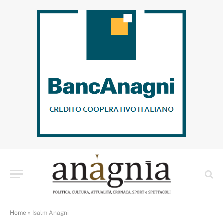
Home
»
Isalm Anagni