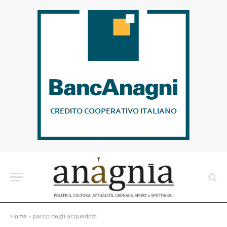
Home
»
parco degli acquedotti