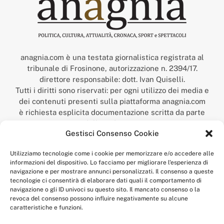
anagnia.com è una testata giornalistica registrata al
tribunale di Frosinone, autorizzazione n. 2394/17.
direttore responsabile: dott. Ivan Quiselli.
Tutti i diritti sono riservati: per ogni utilizzo dei media e
dei contenuti presenti sulla piattaforma anagnia.com
è richiesta esplicita documentazione scritta da parte
della redazione.
Gestisci Consenso Cookie
“Anagnia” è un marchio registrato presso l’Ufficio Italiano
Brevetti e Marchi del Ministero dello Sviluppo
Utilizziamo tecnologie come i cookie per memorizzare e/o accedere alle
Economico,
informazioni del dispositivo. Lo facciamo per migliorare l'esperienza di
num. registrazione: 302017000014044 del 9 febbraio 2017.
navigazione e per mostrare annunci personalizzati. Il consenso a queste
Per contatti:
redazione@anagnia.com
tecnologie ci consentirà di elaborare dati quali il comportamento di
navigazione o gli ID univoci su questo sito. Il mancato consenso o la
revoca del consenso possono influire negativamente su alcune
caratteristiche e funzioni.