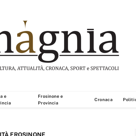
a e
Frosinone e
Cronaca
Politi
incia
Provincia
ITÀ FROSINONE