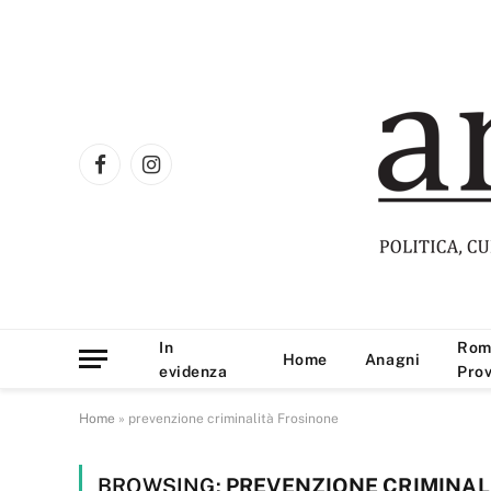
Facebook
Instagram
In
Rom
Home
Anagni
evidenza
Prov
Home
»
prevenzione criminalità Frosinone
BROWSING:
PREVENZIONE CRIMINAL