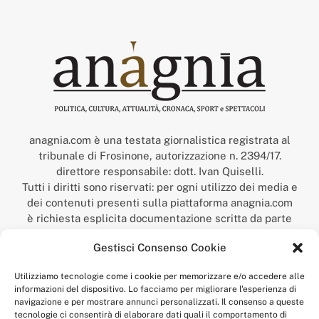
anagnia.com è una testata giornalistica registrata al
tribunale di Frosinone, autorizzazione n. 2394/17.
direttore responsabile: dott. Ivan Quiselli.
Tutti i diritti sono riservati: per ogni utilizzo dei media e
dei contenuti presenti sulla piattaforma anagnia.com
è richiesta esplicita documentazione scritta da parte
della redazione.
Gestisci Consenso Cookie
“Anagnia” è un marchio registrato presso l’Ufficio Italiano
Brevetti e Marchi del Ministero dello Sviluppo
Utilizziamo tecnologie come i cookie per memorizzare e/o accedere alle
Economico,
informazioni del dispositivo. Lo facciamo per migliorare l'esperienza di
num. registrazione: 302017000014044 del 9 febbraio 2017.
navigazione e per mostrare annunci personalizzati. Il consenso a queste
Per contatti:
redazione@anagnia.com
tecnologie ci consentirà di elaborare dati quali il comportamento di