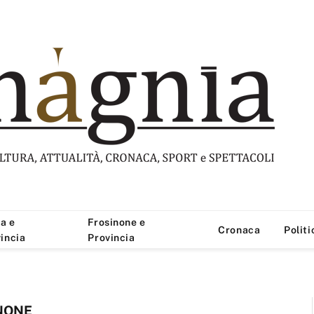
a e
Frosinone e
Cronaca
Politi
incia
Provincia
INONE