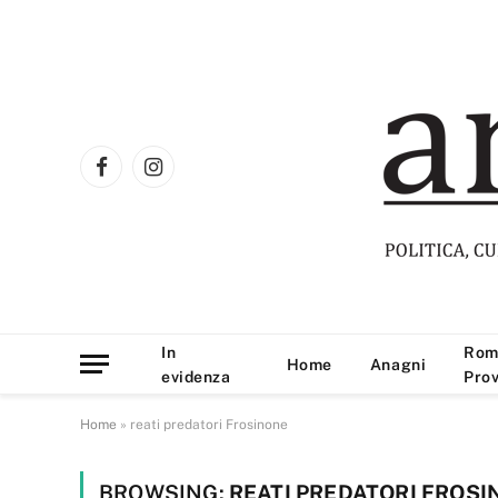
Facebook
Instagram
In
Rom
Home
Anagni
evidenza
Prov
Home
»
reati predatori Frosinone
BROWSING:
REATI PREDATORI FROS