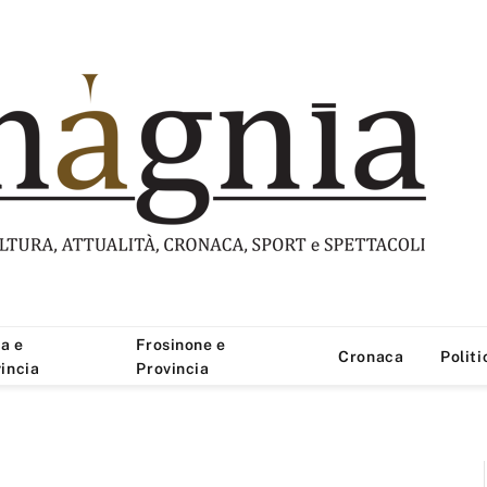
a e
Frosinone e
Cronaca
Politi
incia
Provincia