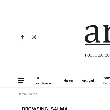
Facebook
Instagram
In
Rom
Home
Anagni
evidenza
Prov
Home
»
salma
BROWSING:
SALMA