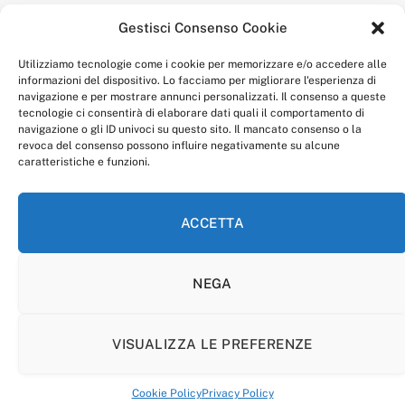
della redazione.
Gestisci Consenso Cookie
“Anagnia” è un marchio registrato presso l’Ufficio Italiano
Brevetti e Marchi del Ministero dello Sviluppo
Utilizziamo tecnologie come i cookie per memorizzare e/o accedere alle
Economico,
informazioni del dispositivo. Lo facciamo per migliorare l'esperienza di
num. registrazione: 302017000014044 del 9 febbraio 2017.
navigazione e per mostrare annunci personalizzati. Il consenso a queste
Per contatti:
redazione@anagnia.com
tecnologie ci consentirà di elaborare dati quali il comportamento di
navigazione o gli ID univoci su questo sito. Il mancato consenso o la
revoca del consenso possono influire negativamente su alcune
caratteristiche e funzioni.
ACCETTA
Facebook
Instagram
NEGA
PRIVACY POLICY
COOKIE POLICY
LINEA EDITORIALE
CODICE ETICO DI CONDOTTA
VISUALIZZA LE PREFERENZE
© 2026 Anagnia.
Cookie Policy
Privacy Policy