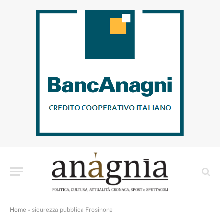
Home
»
sicurezza pubblica Frosinone