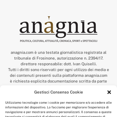
anagnia.com è una testata giornalistica registrata al
tribunale di Frosinone, autorizzazione n. 2394/17.
direttore responsabile: dott. Ivan Quiselli.
Tutti i diritti sono riservati: per ogni utilizzo dei media e
dei contenuti presenti sulla piattaforma anagnia.com
è richiesta esplicita documentazione scritta da parte
della redazione.
Gestisci Consenso Cookie
“Anagnia” è un marchio registrato presso l’Ufficio Italiano
Brevetti e Marchi del Ministero dello Sviluppo
Utilizziamo tecnologie come i cookie per memorizzare e/o accedere alle
Economico,
informazioni del dispositivo. Lo facciamo per migliorare l'esperienza di
num. registrazione: 302017000014044 del 9 febbraio 2017.
navigazione e per mostrare annunci personalizzati. Il consenso a queste
Per contatti:
redazione@anagnia.com
tecnologie ci consentirà di elaborare dati quali il comportamento di