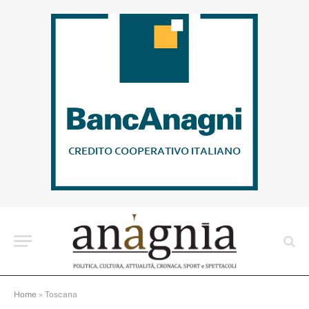
Home
»
Toscana