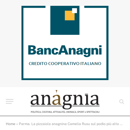
Home
»
Parma. La pizzaiola anagnina Camelia Rusu sul podio più alto del Campionato Mondiale della Pizza nella categoria Pizza alla teglia