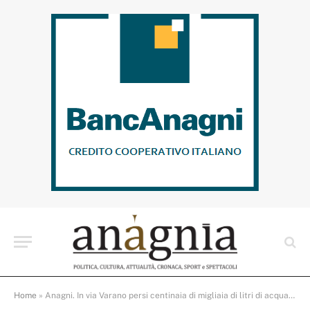
Home
»
Anagni. In via Varano persi centinaia di migliaia di litri di acqua potabile ma dal gestore del servizio idrico ancora nessun intervento risolutivo