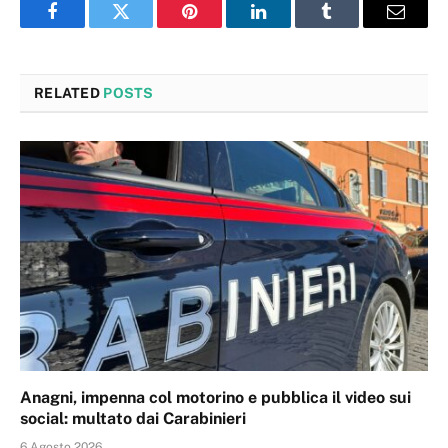
Facebook
Twitter
Pinterest
LinkedIn
Tumblr
Email
RELATED
POSTS
Anagni, impenna col motorino e pubblica il video sui
social: multato dai Carabinieri
6 Agosto 2026