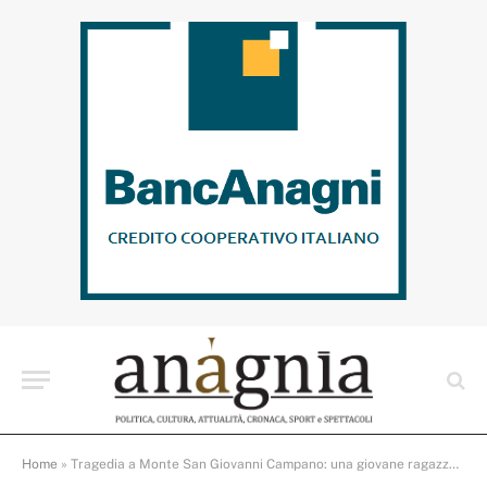
Home
»
Tragedia a Monte San Giovanni Campano: una giovane ragazza perde la vita mentre cerca asparagi