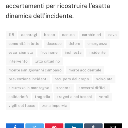
accertamenti per ricostruire l’esatta
dinamica dell’incidente.
118
asparagi
bosco
caduta
carabinieri
cava
comunità in lutto
decesso
dolore
emergenza
escursionista
frosinone
inchiesta
incidente
intervento
lutto cittadino
monte san giovanni campano
morte accidentale
prevenzione incidenti
recupero del corpo
scivolata
sicurezza in montagna
soccorsi
soccorsi difficili
solidarietà
tragedia
tragedia nei boschi
veroli
vigili del fuoco
zona impervia