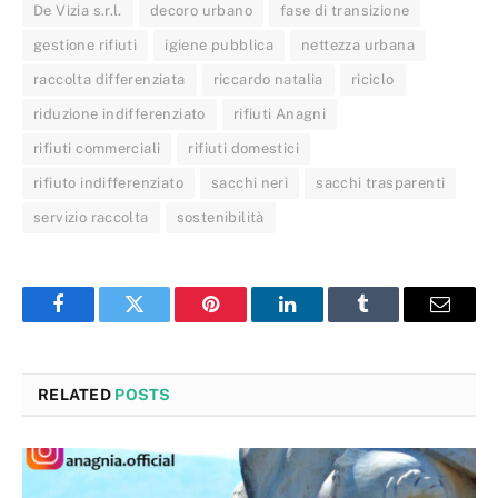
De Vizia s.r.l.
decoro urbano
fase di transizione
gestione rifiuti
igiene pubblica
nettezza urbana
raccolta differenziata
riccardo natalia
riciclo
riduzione indifferenziato
rifiuti Anagni
rifiuti commerciali
rifiuti domestici
rifiuto indifferenziato
sacchi neri
sacchi trasparenti
servizio raccolta
sostenibilità
Facebook
Twitter
Pinterest
LinkedIn
Tumblr
Email
RELATED
POSTS