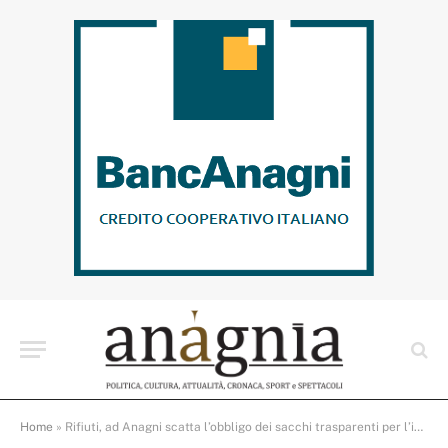
Home
»
Rifiuti, ad Anagni scatta l’obbligo dei sacchi trasparenti per l’indifferenziato: fase di transizione e primi risultati positivi