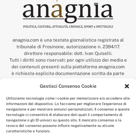
anagnia.com è una testata giornalistica registrata al
tribunale di Frosinone, autorizzazione n. 2394/17.
direttore responsabile: dott. Ivan Quiselli.
Tutti i diritti sono riservati: per ogni utilizzo dei media e
dei contenuti presenti sulla piattaforma anagnia.com
è richiesta esplicita documentazione scritta da parte
della redazione.
Gestisci Consenso Cookie
“Anagnia” è un marchio registrato presso l’Ufficio Italiano
Brevetti e Marchi del Ministero dello Sviluppo
Utilizziamo tecnologie come i cookie per memorizzare e/o accedere alle
Economico,
informazioni del dispositivo. Lo facciamo per migliorare l'esperienza di
num. registrazione: 302017000014044 del 9 febbraio 2017.
navigazione e per mostrare annunci personalizzati. Il consenso a queste
Per contatti:
redazione@anagnia.com
tecnologie ci consentirà di elaborare dati quali il comportamento di
navigazione o gli ID univoci su questo sito. Il mancato consenso o la
revoca del consenso possono influire negativamente su alcune
caratteristiche e funzioni.