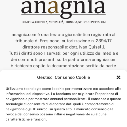
anagnia.com è una testata giornalistica registrata al
tribunale di Frosinone, autorizzazione n. 2394/17.
direttore responsabile: dott. Ivan Quiselli.
Tutti i diritti sono riservati: per ogni utilizzo dei media e
dei contenuti presenti sulla piattaforma anagnia.com
è richiesta esplicita documentazione scritta da parte
della redazione.
Gestisci Consenso Cookie
“Anagnia” è un marchio registrato presso l’Ufficio Italiano
Brevetti e Marchi del Ministero dello Sviluppo
Utilizziamo tecnologie come i cookie per memorizzare e/o accedere alle
Economico,
informazioni del dispositivo. Lo facciamo per migliorare l'esperienza di
num. registrazione: 302017000014044 del 9 febbraio 2017.
navigazione e per mostrare annunci personalizzati. Il consenso a queste
Per contatti:
redazione@anagnia.com
tecnologie ci consentirà di elaborare dati quali il comportamento di
navigazione o gli ID univoci su questo sito. Il mancato consenso o la
revoca del consenso possono influire negativamente su alcune
caratteristiche e funzioni.