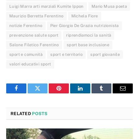
Luigi Marra arti marziali Kumite Ippon
Mario Musa poeta
Maurizio Berretta Ferentino
Michela Fiore
notizie Ferentino
Pier Giorgio De Grazia nutrizionista
prevenzione salute sport
riprendiamoci la sanità
Salone Filetico Ferentino
sport base inclusione
sport e comunità
sport e territorio
sport giovanile
valori educativi sport
Facebook
Twitter
Pinterest
LinkedIn
Tumblr
Email
RELATED
POSTS