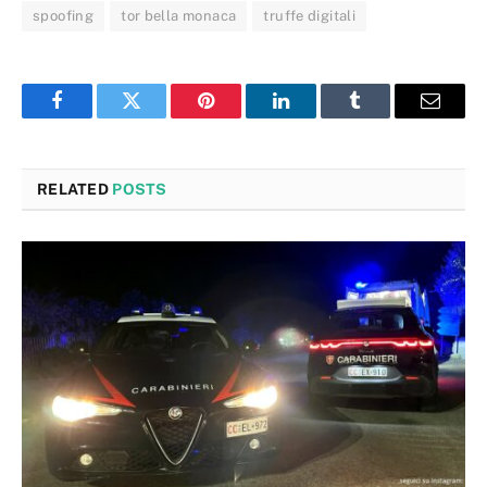
spoofing
tor bella monaca
truffe digitali
Facebook
Twitter
Pinterest
LinkedIn
Tumblr
Email
RELATED
POSTS