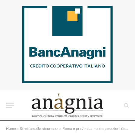
Home
»
Stretta sulla sicurezza a Roma e provincia: maxi operazioni delle Forze dell’Ordine, travolte le piazze di spaccio e i network del crimine