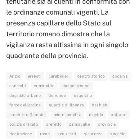
tenutarie sia ai clienti in conformità con
le ordinanze comunali vigenti. La
presenza capillare dello Stato sul
territorio romano dimostra che la
vigilanza resta altissima in ogni singolo
quadrante della provincia.
Anzio
arresti
carabinieri
centro storico
cocaina
controlli
criminalità
daspo urbano
degrado urbano
denunce
Esquilino
forze dell'ordine
guardia di finanza
hashish
Lamberto Giannini
micro mobilità
movida
nettuno
polizia di stato
prefetto
primavalle
provincia
ricettazione
roma
sequestri
sicurezza
spaccio