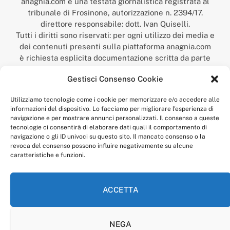
anagnia.com è una testata giornalistica registrata al
tribunale di Frosinone, autorizzazione n. 2394/17.
direttore responsabile: dott. Ivan Quiselli.
Tutti i diritti sono riservati: per ogni utilizzo dei media e
dei contenuti presenti sulla piattaforma anagnia.com
è richiesta esplicita documentazione scritta da parte
della redazione.
Gestisci Consenso Cookie
“Anagnia” è un marchio registrato presso l’Ufficio Italiano
Brevetti e Marchi del Ministero dello Sviluppo
Utilizziamo tecnologie come i cookie per memorizzare e/o accedere alle
Economico,
informazioni del dispositivo. Lo facciamo per migliorare l'esperienza di
num. registrazione: 302017000014044 del 9 febbraio 2017.
navigazione e per mostrare annunci personalizzati. Il consenso a queste
Per contatti:
redazione@anagnia.com
tecnologie ci consentirà di elaborare dati quali il comportamento di
navigazione o gli ID univoci su questo sito. Il mancato consenso o la
revoca del consenso possono influire negativamente su alcune
caratteristiche e funzioni.
ACCETTA
Facebook
Instagram
NEGA
PRIVACY POLICY
COOKIE POLICY
LINEA EDITORIALE