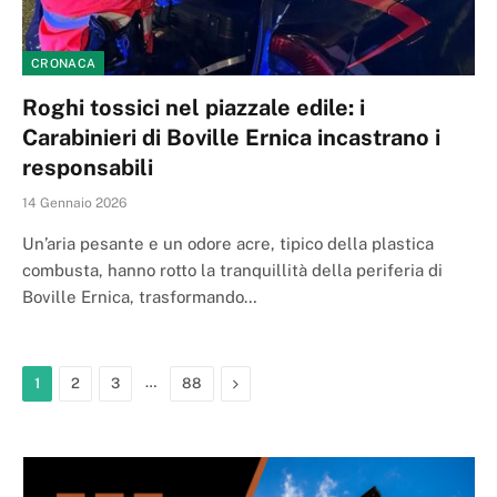
CRONACA
Roghi tossici nel piazzale edile: i
Carabinieri di Boville Ernica incastrano i
responsabili
14 Gennaio 2026
Un’aria pesante e un odore acre, tipico della plastica
combusta, hanno rotto la tranquillità della periferia di
Boville Ernica, trasformando…
…
Next
1
2
3
88