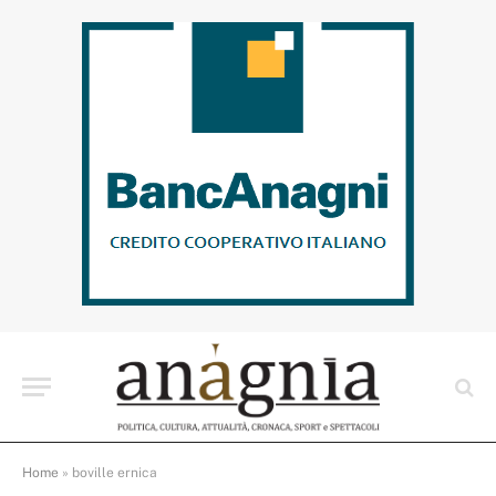
Home
»
boville ernica