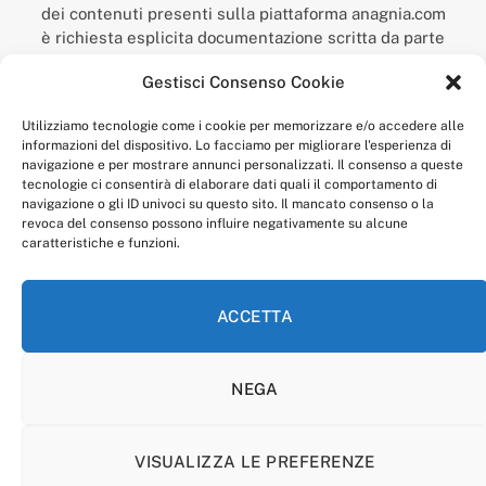
dei contenuti presenti sulla piattaforma anagnia.com
è richiesta esplicita documentazione scritta da parte
della redazione.
Gestisci Consenso Cookie
“Anagnia” è un marchio registrato presso l’Ufficio Italiano
Brevetti e Marchi del Ministero dello Sviluppo
Utilizziamo tecnologie come i cookie per memorizzare e/o accedere alle
Economico,
informazioni del dispositivo. Lo facciamo per migliorare l'esperienza di
num. registrazione: 302017000014044 del 9 febbraio 2017.
navigazione e per mostrare annunci personalizzati. Il consenso a queste
Per contatti:
redazione@anagnia.com
tecnologie ci consentirà di elaborare dati quali il comportamento di
navigazione o gli ID univoci su questo sito. Il mancato consenso o la
revoca del consenso possono influire negativamente su alcune
caratteristiche e funzioni.
ACCETTA
Facebook
Instagram
NEGA
PRIVACY POLICY
COOKIE POLICY
LINEA EDITORIALE
CODICE ETICO DI CONDOTTA
VISUALIZZA LE PREFERENZE
© 2026 Anagnia.