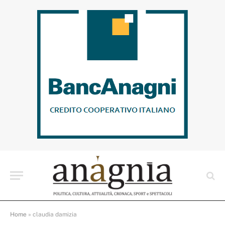
Home
»
claudia damizia