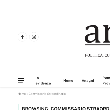
Facebook
Instagram
In
Rom
Home
Anagni
evidenza
Prov
Home
»
Commissario Straordinario
BROWSING:
COMMISSARIO STRAORD