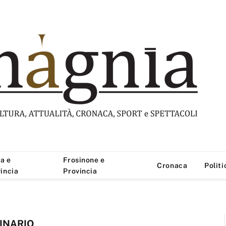
a e
Frosinone e
Cronaca
Politi
incia
Provincia
INARIO