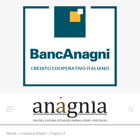
Home
»
cronaca Alatri
»
Pagina 2