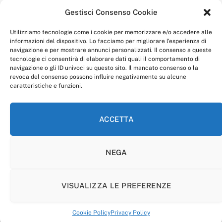
della redazione.
Gestisci Consenso Cookie
“Anagnia” è un marchio registrato presso l’Ufficio Italiano
Brevetti e Marchi del Ministero dello Sviluppo
Utilizziamo tecnologie come i cookie per memorizzare e/o accedere alle
Economico,
informazioni del dispositivo. Lo facciamo per migliorare l'esperienza di
num. registrazione: 302017000014044 del 9 febbraio 2017.
navigazione e per mostrare annunci personalizzati. Il consenso a queste
Per contatti:
redazione@anagnia.com
tecnologie ci consentirà di elaborare dati quali il comportamento di
navigazione o gli ID univoci su questo sito. Il mancato consenso o la
revoca del consenso possono influire negativamente su alcune
caratteristiche e funzioni.
ACCETTA
Facebook
Instagram
NEGA
PRIVACY POLICY
COOKIE POLICY
LINEA EDITORIALE
CODICE ETICO DI CONDOTTA
VISUALIZZA LE PREFERENZE
© 2026 Anagnia.
Cookie Policy
Privacy Policy