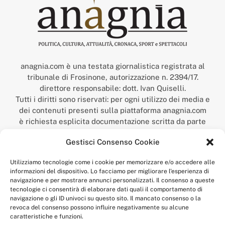
anagnia.com è una testata giornalistica registrata al
tribunale di Frosinone, autorizzazione n. 2394/17.
direttore responsabile: dott. Ivan Quiselli.
Tutti i diritti sono riservati: per ogni utilizzo dei media e
dei contenuti presenti sulla piattaforma anagnia.com
è richiesta esplicita documentazione scritta da parte
della redazione.
Gestisci Consenso Cookie
“Anagnia” è un marchio registrato presso l’Ufficio Italiano
Brevetti e Marchi del Ministero dello Sviluppo
Utilizziamo tecnologie come i cookie per memorizzare e/o accedere alle
Economico,
informazioni del dispositivo. Lo facciamo per migliorare l'esperienza di
num. registrazione: 302017000014044 del 9 febbraio 2017.
navigazione e per mostrare annunci personalizzati. Il consenso a queste
Per contatti:
redazione@anagnia.com
tecnologie ci consentirà di elaborare dati quali il comportamento di
navigazione o gli ID univoci su questo sito. Il mancato consenso o la
revoca del consenso possono influire negativamente su alcune
caratteristiche e funzioni.