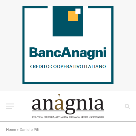
Home
»
Daniele Pili