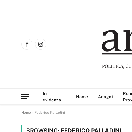
Facebook
Instagram
In
Rom
Home
Anagni
evidenza
Prov
Home
»
Federico Palladini
BROWSING:
FEDERICO PALLADINI