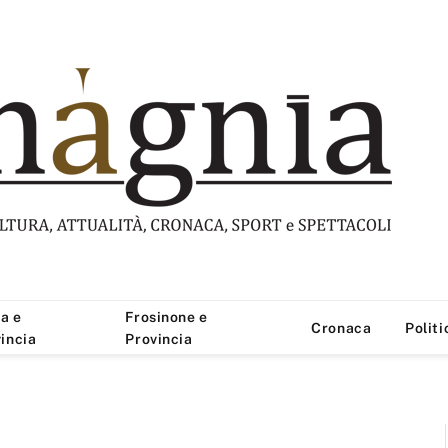
a e
Frosinone e
Cronaca
Politi
incia
Provincia