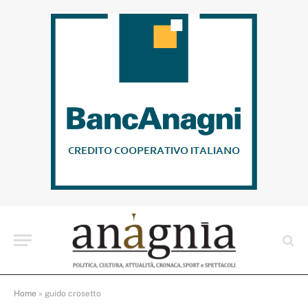
Home
»
guido crosetto