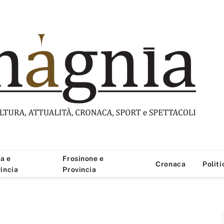
a e
Frosinone e
Cronaca
Politi
incia
Provincia