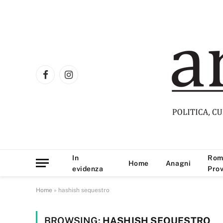
Facebook
Instagram
In
Rom
Home
Anagni
evidenza
Prov
Home
»
hashish sequestro
BROWSING:
HASHISH SEQUESTRO