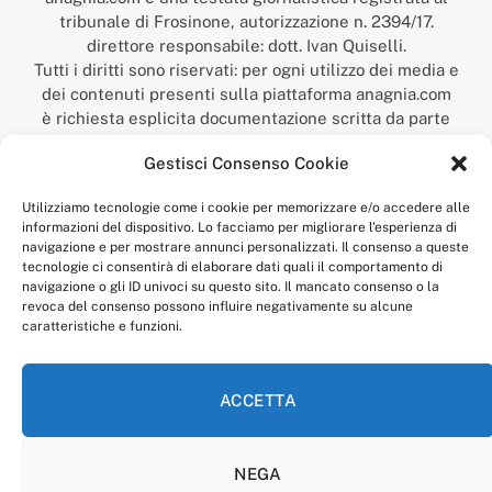
tribunale di Frosinone, autorizzazione n. 2394/17.
direttore responsabile: dott. Ivan Quiselli.
Tutti i diritti sono riservati: per ogni utilizzo dei media e
dei contenuti presenti sulla piattaforma anagnia.com
è richiesta esplicita documentazione scritta da parte
della redazione.
Gestisci Consenso Cookie
“Anagnia” è un marchio registrato presso l’Ufficio Italiano
Brevetti e Marchi del Ministero dello Sviluppo
Utilizziamo tecnologie come i cookie per memorizzare e/o accedere alle
Economico,
informazioni del dispositivo. Lo facciamo per migliorare l'esperienza di
num. registrazione: 302017000014044 del 9 febbraio 2017.
navigazione e per mostrare annunci personalizzati. Il consenso a queste
Per contatti:
redazione@anagnia.com
tecnologie ci consentirà di elaborare dati quali il comportamento di
navigazione o gli ID univoci su questo sito. Il mancato consenso o la
revoca del consenso possono influire negativamente su alcune
caratteristiche e funzioni.
ACCETTA
Facebook
Instagram
NEGA
PRIVACY POLICY
COOKIE POLICY
LINEA EDITORIALE