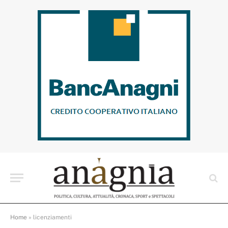
Home
»
licenziamenti