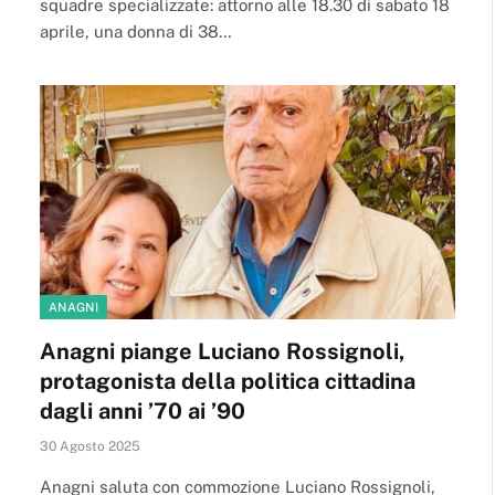
squadre specializzate: attorno alle 18.30 di sabato 18
aprile, una donna di 38…
ANAGNI
Anagni piange Luciano Rossignoli,
protagonista della politica cittadina
dagli anni ’70 ai ’90
30 Agosto 2025
Anagni saluta con commozione Luciano Rossignoli,