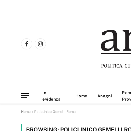
Facebook
Instagram
In
Rom
Home
Anagni
evidenza
Prov
Home
»
Policlinico Gemelli Roma
BROWSING:
POLICLINICO GEMELLI R