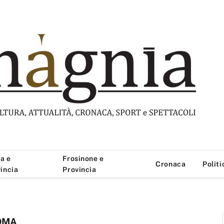
a e
Frosinone e
Cronaca
Politi
incia
Provincia
OMA