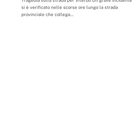
Tragedia sulla strada per Viterbo Un grave incidente
si è verificato nelle scorse ore lungo la strada
provinciale che collega…