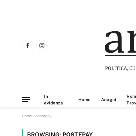
Facebook
Instagram
In
Rom
Home
Anagni
evidenza
Prov
Home
»
postepay
BROWSING:
POSTEPAY