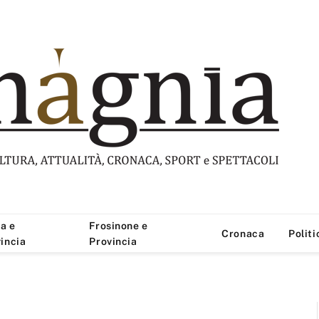
a e
Frosinone e
Cronaca
Politi
incia
Provincia