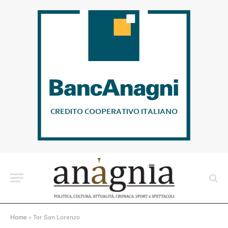
Home
»
Tor San Lorenzo