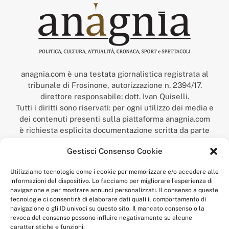
anagnia.com è una testata giornalistica registrata al
tribunale di Frosinone, autorizzazione n. 2394/17.
direttore responsabile: dott. Ivan Quiselli.
Tutti i diritti sono riservati: per ogni utilizzo dei media e
dei contenuti presenti sulla piattaforma anagnia.com
è richiesta esplicita documentazione scritta da parte
della redazione.
Gestisci Consenso Cookie
“Anagnia” è un marchio registrato presso l’Ufficio Italiano
Brevetti e Marchi del Ministero dello Sviluppo
Utilizziamo tecnologie come i cookie per memorizzare e/o accedere alle
Economico,
informazioni del dispositivo. Lo facciamo per migliorare l'esperienza di
num. registrazione: 302017000014044 del 9 febbraio 2017.
navigazione e per mostrare annunci personalizzati. Il consenso a queste
Per contatti:
redazione@anagnia.com
tecnologie ci consentirà di elaborare dati quali il comportamento di
navigazione o gli ID univoci su questo sito. Il mancato consenso o la
revoca del consenso possono influire negativamente su alcune
caratteristiche e funzioni.