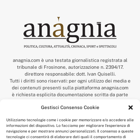
anagnia.com è una testata giornalistica registrata al
tribunale di Frosinone, autorizzazione n. 2394/17.
direttore responsabile: dott. Ivan Quiselli.
Tutti i diritti sono riservati: per ogni utilizzo dei media e
dei contenuti presenti sulla piattaforma anagnia.com
è richiesta esplicita documentazione scritta da parte
della redazione.
Gestisci Consenso Cookie
“Anagnia” è un marchio registrato presso l’Ufficio Italiano
Brevetti e Marchi del Ministero dello Sviluppo
Utilizziamo tecnologie come i cookie per memorizzare e/o accedere alle
Economico,
informazioni del dispositivo. Lo facciamo per migliorare l'esperienza di
num. registrazione: 302017000014044 del 9 febbraio 2017.
navigazione e per mostrare annunci personalizzati. Il consenso a queste
Per contatti:
redazione@anagnia.com
tecnologie ci consentirà di elaborare dati quali il comportamento di