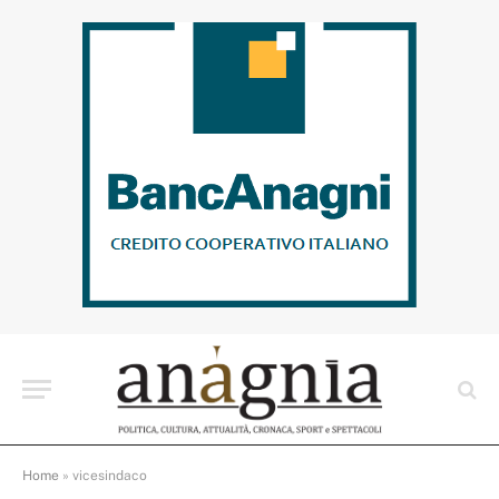
Home
»
vicesindaco