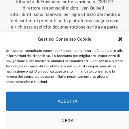
tribunale di Frosinone, autorizzazione n. 2394/17.
direttore responsabile: dott. Ivan Quiselli.
Tutti i diritti sono riservati: per ogni utilizzo dei media e
dei contenuti presenti sulla piattaforma anagnia.com
è richiesta esplicita documentazione scritta da parte
della redazione.
Gestisci Consenso Cookie
“Anagnia” è un marchio registrato presso l’Ufficio Italiano
Brevetti e Marchi del Ministero dello Sviluppo
Utilizziamo tecnologie come i cookie per memorizzare e/o accedere alle
Economico,
informazioni del dispositivo. Lo facciamo per migliorare l'esperienza di
num. registrazione: 302017000014044 del 9 febbraio 2017.
navigazione e per mostrare annunci personalizzati. Il consenso a queste
Per contatti:
redazione@anagnia.com
tecnologie ci consentirà di elaborare dati quali il comportamento di
navigazione o gli ID univoci su questo sito. Il mancato consenso o la
revoca del consenso possono influire negativamente su alcune
caratteristiche e funzioni.
ACCETTA
Facebook
Instagram
NEGA
PRIVACY POLICY
COOKIE POLICY
LINEA EDITORIALE