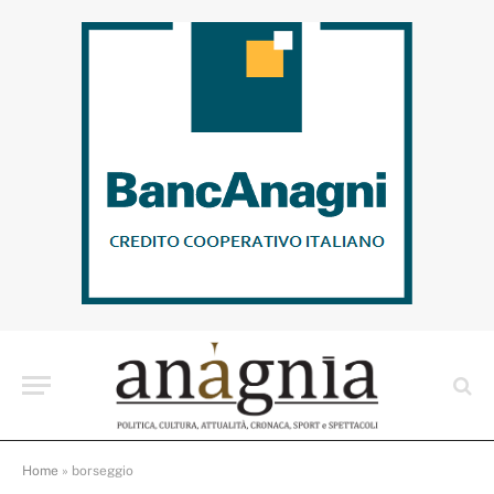
Home
»
borseggio