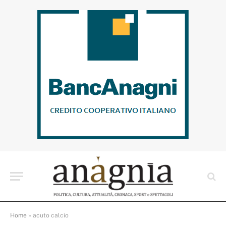
Home
»
acuto calcio