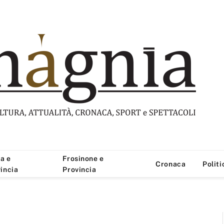
a e
Frosinone e
Cronaca
Politi
incia
Provincia