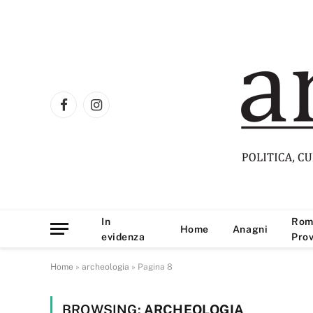
Facebook
Instagram
In
Rom
Home
Anagni
evidenza
Prov
Home
»
archeologia
»
Pagina 8
BROWSING:
ARCHEOLOGIA