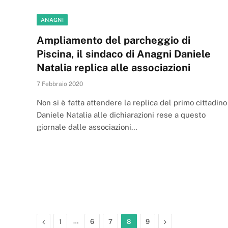
ANAGNI
Ampliamento del parcheggio di
Piscina, il sindaco di Anagni Daniele
Natalia replica alle associazioni
7 Febbraio 2020
Non si è fatta attendere la replica del primo cittadino
Daniele Natalia alle dichiarazioni rese a questo
giornale dalle associazioni…
Previous
…
Next
1
6
7
8
9