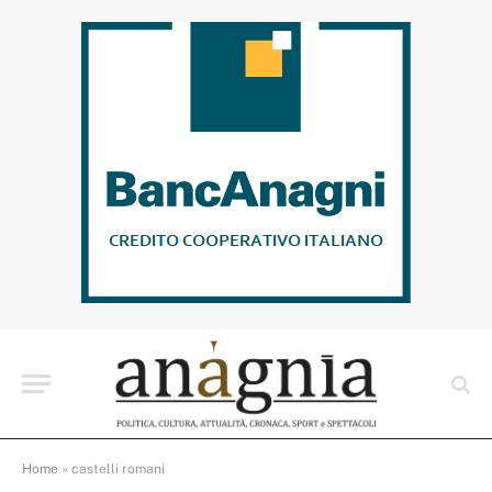
Home
»
castelli romani