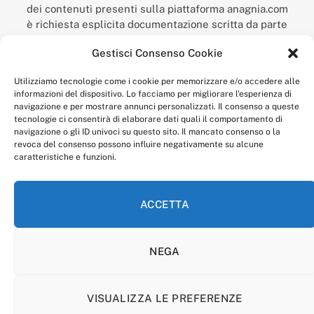
dei contenuti presenti sulla piattaforma anagnia.com
è richiesta esplicita documentazione scritta da parte
della redazione.
Gestisci Consenso Cookie
“Anagnia” è un marchio registrato presso l’Ufficio Italiano
Brevetti e Marchi del Ministero dello Sviluppo
Utilizziamo tecnologie come i cookie per memorizzare e/o accedere alle
Economico,
informazioni del dispositivo. Lo facciamo per migliorare l'esperienza di
num. registrazione: 302017000014044 del 9 febbraio 2017.
navigazione e per mostrare annunci personalizzati. Il consenso a queste
Per contatti:
redazione@anagnia.com
tecnologie ci consentirà di elaborare dati quali il comportamento di
navigazione o gli ID univoci su questo sito. Il mancato consenso o la
revoca del consenso possono influire negativamente su alcune
caratteristiche e funzioni.
ACCETTA
Facebook
Instagram
NEGA
PRIVACY POLICY
COOKIE POLICY
LINEA EDITORIALE
CODICE ETICO DI CONDOTTA
VISUALIZZA LE PREFERENZE
© 2026 Anagnia.