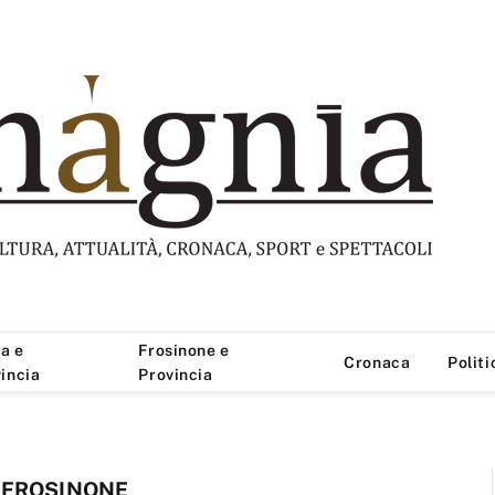
a e
Frosinone e
Cronaca
Politi
incia
Provincia
 FROSINONE