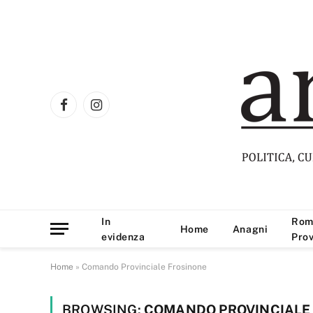
Facebook
Instagram
In
Rom
Home
Anagni
evidenza
Prov
Home
»
Comando Provinciale Frosinone
BROWSING:
COMANDO PROVINCIALE