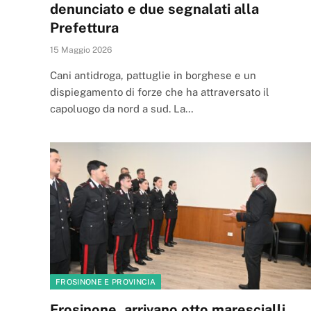
denunciato e due segnalati alla
Prefettura
15 Maggio 2026
Cani antidroga, pattuglie in borghese e un
dispiegamento di forze che ha attraversato il
capoluogo da nord a sud. La…
FROSINONE E PROVINCIA
Frosinone, arrivano otto marescialli