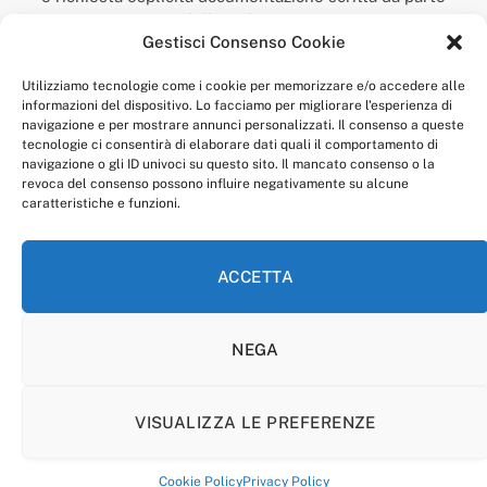
della redazione.
Gestisci Consenso Cookie
“Anagnia” è un marchio registrato presso l’Ufficio Italiano
Brevetti e Marchi del Ministero dello Sviluppo
Utilizziamo tecnologie come i cookie per memorizzare e/o accedere alle
Economico,
informazioni del dispositivo. Lo facciamo per migliorare l'esperienza di
num. registrazione: 302017000014044 del 9 febbraio 2017.
navigazione e per mostrare annunci personalizzati. Il consenso a queste
Per contatti:
redazione@anagnia.com
tecnologie ci consentirà di elaborare dati quali il comportamento di
navigazione o gli ID univoci su questo sito. Il mancato consenso o la
revoca del consenso possono influire negativamente su alcune
caratteristiche e funzioni.
ACCETTA
Facebook
Instagram
NEGA
PRIVACY POLICY
COOKIE POLICY
LINEA EDITORIALE
CODICE ETICO DI CONDOTTA
VISUALIZZA LE PREFERENZE
© 2026 Anagnia.
Cookie Policy
Privacy Policy