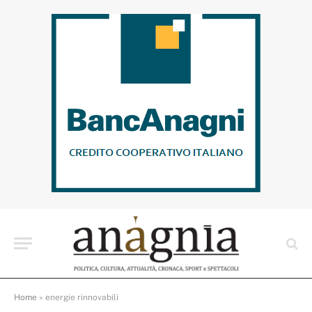
Home
»
energie rinnovabili