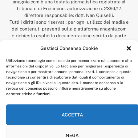
anagnia.com è una testata giornalistica registrata al
tribunale di Frosinone, autorizzazione n. 2394/17.
direttore responsabile: dott. Ivan Quiselli.
Tutti i diritti sono riservati: per ogni utilizzo dei media e
dei contenuti presenti sulla piattaforma anagnia.com
è richiesta esplicita documentazione scritta da parte
della redazione.
Gestisci Consenso Cookie
“Anagnia” è un marchio registrato presso l’Ufficio Italiano
Brevetti e Marchi del Ministero dello Sviluppo
Utilizziamo tecnologie come i cookie per memorizzare e/o accedere alle
Economico,
informazioni del dispositivo. Lo facciamo per migliorare l'esperienza di
num. registrazione: 302017000014044 del 9 febbraio 2017.
navigazione e per mostrare annunci personalizzati. Il consenso a queste
Per contatti:
redazione@anagnia.com
tecnologie ci consentirà di elaborare dati quali il comportamento di
navigazione o gli ID univoci su questo sito. Il mancato consenso o la
revoca del consenso possono influire negativamente su alcune
caratteristiche e funzioni.
ACCETTA
Facebook
Instagram
NEGA