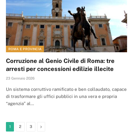
ROMA E PROVINCIA
Corruzione al Genio Civile di Roma: tre
arresti per concessioni edilizie illecite
23 Gennaio 2026
Un sistema corruttivo ramificato e ben collaudato, capace
di trasformare gli uffici pubblici in una vera e propria
“agenzia” al…
Next
1
2
3