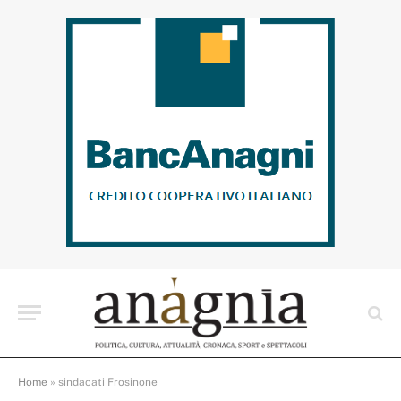
Home
»
sindacati Frosinone