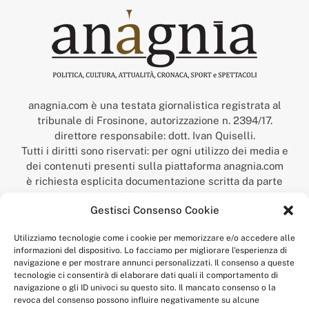
anagnia.com è una testata giornalistica registrata al
tribunale di Frosinone, autorizzazione n. 2394/17.
direttore responsabile: dott. Ivan Quiselli.
Tutti i diritti sono riservati: per ogni utilizzo dei media e
dei contenuti presenti sulla piattaforma anagnia.com
è richiesta esplicita documentazione scritta da parte
della redazione.
Gestisci Consenso Cookie
“Anagnia” è un marchio registrato presso l’Ufficio Italiano
Brevetti e Marchi del Ministero dello Sviluppo
Utilizziamo tecnologie come i cookie per memorizzare e/o accedere alle
Economico,
informazioni del dispositivo. Lo facciamo per migliorare l'esperienza di
num. registrazione: 302017000014044 del 9 febbraio 2017.
navigazione e per mostrare annunci personalizzati. Il consenso a queste
Per contatti:
redazione@anagnia.com
tecnologie ci consentirà di elaborare dati quali il comportamento di
navigazione o gli ID univoci su questo sito. Il mancato consenso o la
revoca del consenso possono influire negativamente su alcune