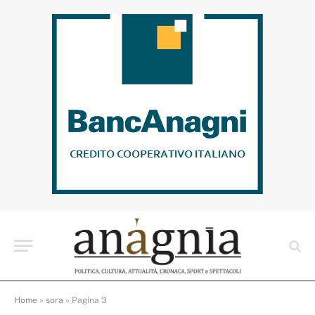
Home
»
sora
»
Pagina 3