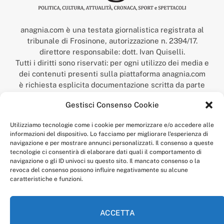
anagnia.com è una testata giornalistica registrata al
tribunale di Frosinone, autorizzazione n. 2394/17.
direttore responsabile: dott. Ivan Quiselli.
Tutti i diritti sono riservati: per ogni utilizzo dei media e
dei contenuti presenti sulla piattaforma anagnia.com
è richiesta esplicita documentazione scritta da parte
della redazione.
Gestisci Consenso Cookie
“Anagnia” è un marchio registrato presso l’Ufficio Italiano
Brevetti e Marchi del Ministero dello Sviluppo
Utilizziamo tecnologie come i cookie per memorizzare e/o accedere alle
Economico,
informazioni del dispositivo. Lo facciamo per migliorare l'esperienza di
num. registrazione: 302017000014044 del 9 febbraio 2017.
navigazione e per mostrare annunci personalizzati. Il consenso a queste
Per contatti:
redazione@anagnia.com
tecnologie ci consentirà di elaborare dati quali il comportamento di
navigazione o gli ID univoci su questo sito. Il mancato consenso o la
revoca del consenso possono influire negativamente su alcune
caratteristiche e funzioni.
ACCETTA
Facebook
Instagram