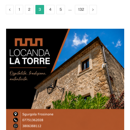
Previous
…
Next
1
2
3
4
5
132