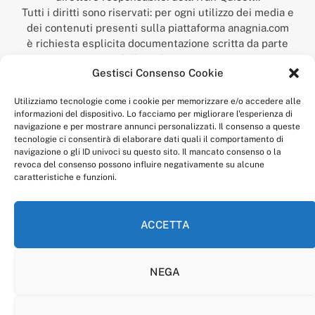
Tutti i diritti sono riservati: per ogni utilizzo dei media e
dei contenuti presenti sulla piattaforma anagnia.com
è richiesta esplicita documentazione scritta da parte
della redazione.
Gestisci Consenso Cookie
“Anagnia” è un marchio registrato presso l’Ufficio Italiano
Brevetti e Marchi del Ministero dello Sviluppo
Utilizziamo tecnologie come i cookie per memorizzare e/o accedere alle
Economico,
informazioni del dispositivo. Lo facciamo per migliorare l'esperienza di
num. registrazione: 302017000014044 del 9 febbraio 2017.
navigazione e per mostrare annunci personalizzati. Il consenso a queste
Per contatti:
redazione@anagnia.com
tecnologie ci consentirà di elaborare dati quali il comportamento di
navigazione o gli ID univoci su questo sito. Il mancato consenso o la
revoca del consenso possono influire negativamente su alcune
caratteristiche e funzioni.
ACCETTA
Facebook
Instagram
NEGA
PRIVACY POLICY
COOKIE POLICY
LINEA EDITORIALE
CODICE ETICO DI CONDOTTA