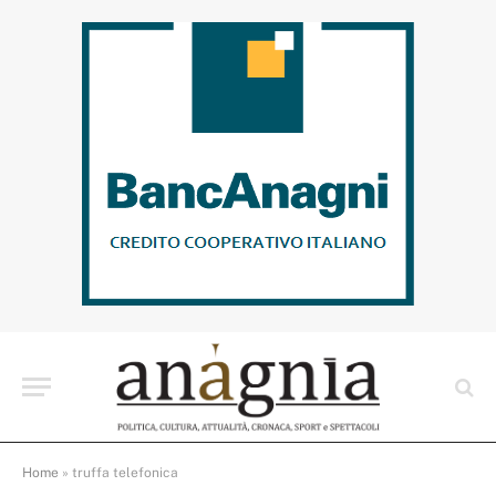
Home
»
truffa telefonica