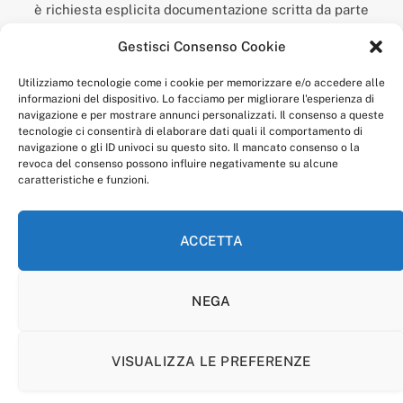
è richiesta esplicita documentazione scritta da parte
della redazione.
Gestisci Consenso Cookie
“Anagnia” è un marchio registrato presso l’Ufficio Italiano
Brevetti e Marchi del Ministero dello Sviluppo
Utilizziamo tecnologie come i cookie per memorizzare e/o accedere alle
Economico,
informazioni del dispositivo. Lo facciamo per migliorare l'esperienza di
num. registrazione: 302017000014044 del 9 febbraio 2017.
navigazione e per mostrare annunci personalizzati. Il consenso a queste
Per contatti:
redazione@anagnia.com
tecnologie ci consentirà di elaborare dati quali il comportamento di
navigazione o gli ID univoci su questo sito. Il mancato consenso o la
revoca del consenso possono influire negativamente su alcune
caratteristiche e funzioni.
ACCETTA
Facebook
Instagram
NEGA
PRIVACY POLICY
COOKIE POLICY
LINEA EDITORIALE
CODICE ETICO DI CONDOTTA
VISUALIZZA LE PREFERENZE
© 2026 Anagnia.