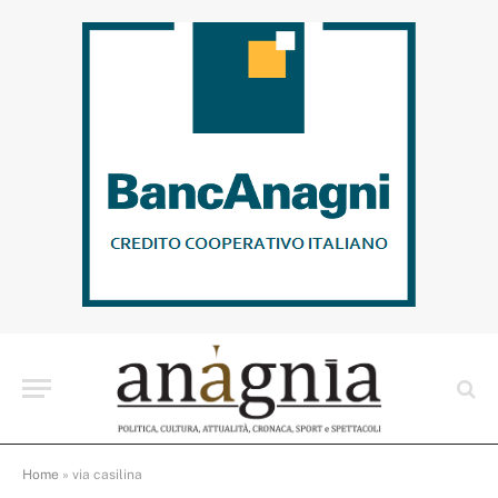
Home
»
via casilina